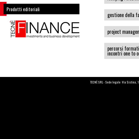
Prodotti editoriali
gestione della f
project manageme
percorsi formati
incontri one to 
TECNÈ SRL - Sede legale: Via Sistina, 