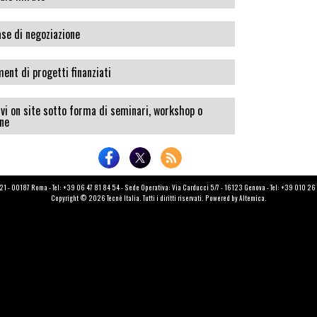
ase di negoziazione
nt di progetti finanziati
vi on site sotto forma di seminari, workshop o
one
121 - 00187 Roma - Tel: +39 06 47 81 84 54 - Sede Operativa: Via Carducci 5/7 - 16123 Genova - Tel: +39 010 2
Copyright © 2026 Tecnè Italia. Tutti i diritti riservati. Powered by
Altemica
.